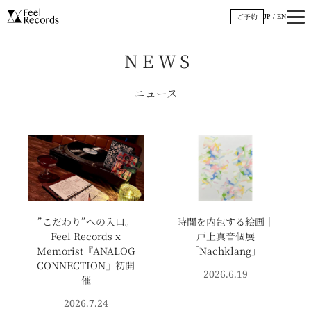
内
ご予約
JP
/
EN
容
を
NEWS
ス
キ
ニュース
ッ
プ
ペ
ペ
ペ
ペ
ー
ー
ー
ー
ジ
ジ
ジ
ジ
”こだわり”への入口。
時間を内包する絵画｜
Feel Records x
戸上真音個展
Memorist『ANALOG
「Nachklang」
CONNECTION』初開
2026.6.19
催
2026.7.24