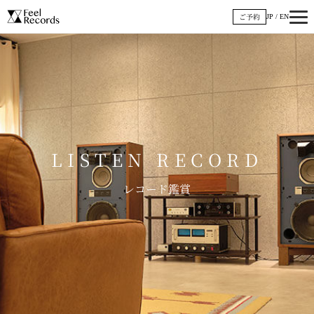
内
ご予約
JP
/
EN
容
を
ス
キ
ッ
プ
LISTEN RECORD
レコード鑑賞