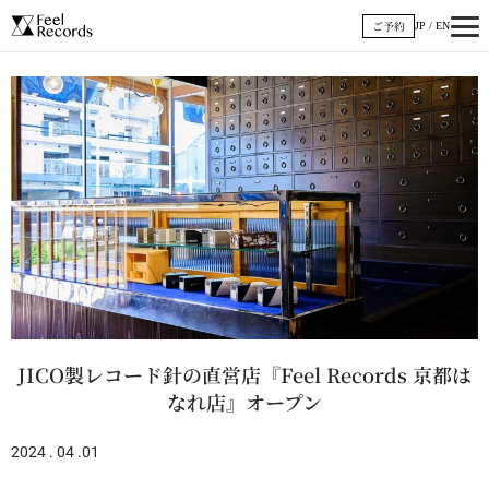
内
ご予約
JP
/
EN
容
を
ス
キ
ッ
プ
JICO製レコード針の直営店『Feel Records 京都は
なれ店』オープン
2024 . 04 .01