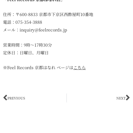
住所：〒600-8833 京都市下京区西酢屋町10番地
電話：075-354-3888
メール：inquiry@feelrecords.jp
営業時間：9時～17時30分
定休日：日曜日、月曜日
※Feel Records 京都はなれ ページは
こちら
Prev
N
PREVIOUS
NEXT